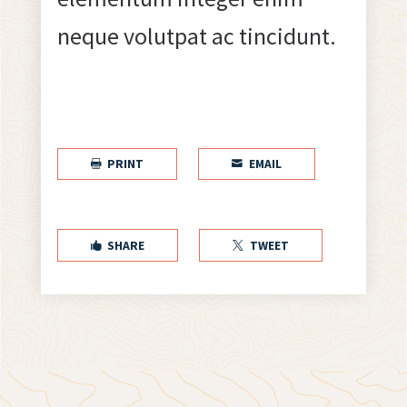
neque volutpat ac tincidunt.
PRINT
EMAIL


SHARE
TWEET

